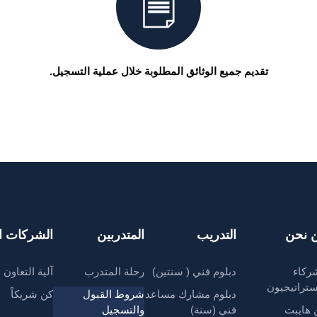
تقديم جميع الوثائق المطلوبة خلال عملية التسجيل.
 نحن
التدريب
المتدربين
الشركات ال
ركاء
دبلوم فني ( سنتين)
رحلة المتدرب
آلية التعاون
ستراتيجيون
دبلوم مشارك مساعد
شروط القبول
كن شريكاً
 هايبت
فني (سنة)
والتسجيل