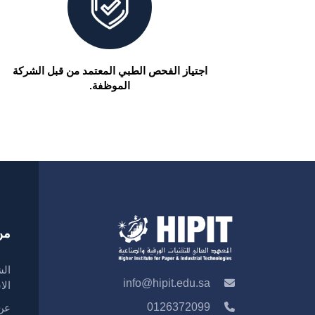
اجتياز الفحص الطبي المعتمد من قبل الشركة
الموظفة.
من
الش
info@hipit.edu.sa
الا
0126372099
عن