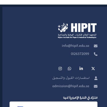
info@hipit.edu.sa
0126372099
استفسارات القبول والتسجيل
admission@hipit.edu.sa
اشترك في النشرة الإخبارية لدينا