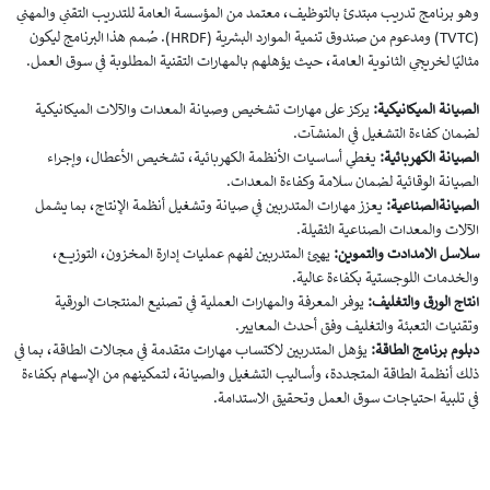
وهو برنامج تدريب مبتدئ بالتوظيف، معتمد من المؤسسة العامة للتدريب التقني والمهني
(TVTC) ومدعوم من صندوق تنمية الموارد البشرية (HRDF). صُمم هذا البرنامج ليكون
مثاليًا لخريجي الثانوية العامة، حيث يؤهلهم بالمهارات التقنية المطلوبة في سوق العمل.
الصيانة الميكانيكية:
يركز على مهارات تشخيص وصيانة المعدات والآلات الميكانيكية
لضمان كفاءة التشغيل في المنشآت.
الصيانة الكهربائية:
يغطي أساسيات الأنظمة الكهربائية، تشخيص الأعطال، وإجراء
الصيانة الوقائية لضمان سلامة وكفاءة المعدات.
الصيانةالصناعية:
يعزز مهارات المتدربين في صيانة وتشغيل أنظمة الإنتاج، بما يشمل
الآلات والمعدات الصناعية الثقيلة.
سلاسل الامدادت والتموين:
يهيئ المتدربين لفهم عمليات إدارة المخزون، التوزيع،
والخدمات اللوجستية بكفاءة عالية.
انتاج الورق والتغليف:
يوفر المعرفة والمهارات العملية في تصنيع المنتجات الورقية
وتقنيات التعبئة والتغليف وفق أحدث المعايير.
دبلوم برنامج الطاقة:
يؤهل المتدربين لاكتساب مهارات متقدمة في مجالات الطاقة، بما في
ذلك أنظمة الطاقة المتجددة، وأساليب التشغيل والصيانة، لتمكينهم من الإسهام بكفاءة
في تلبية احتياجات سوق العمل وتحقيق الاستدامة.