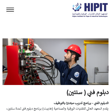
دبلوم فني ( سنتين)
الدبلوم الفني - برنامج تدريب مبتدئ بالتوظيف
يقدم المعهد العالي للتقنيات الورقية والصناعية (هايبت) برنامج دبلوم فني لمدة سنتين،