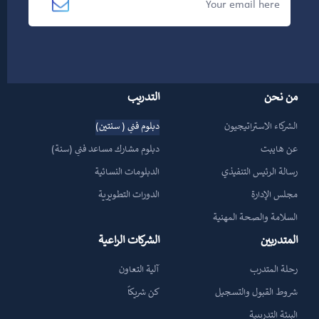
من نحن
التدريب
الشركاء الاستراتيجيون
دبلوم فني ( سنتين)
عن هايبت
دبلوم مشارك مساعد فني (سنة)
رسالة الرئيس التنفيذي
الدبلومات النسائية
مجلس الإدارة
الدورات التطويرية
السلامة والصحة المهنية
المتدربين
الشركات الراعية
رحلة المتدرب
آلية التعاون
شروط القبول والتسجيل
كن شريكاً
البيئة التدريبية